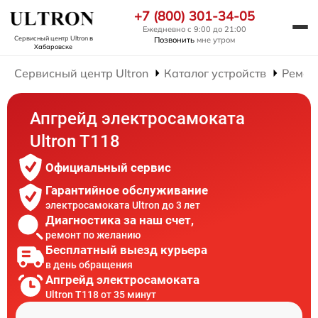
+7 (800) 301-34-05
Ежедневно с 9:00 до 21:00
Сервисный центр Ultron
в
Позвонить
мне утром
Хабаровске
Сервисный центр Ultron
Каталог устройств
Ремон
Апгрейд электросамоката
Ultron T118
Официальный сервис
Гарантийное обслуживание
электросамоката Ultron до 3 лет
Диагностика за наш счет,
ремонт по желанию
Бесплатный выезд курьера
в день обращения
Апгрейд электросамоката
Ultron T118 от 35 минут