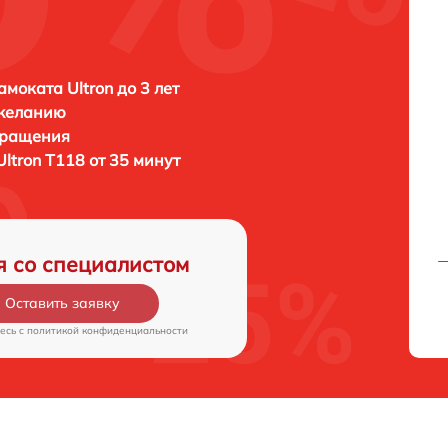
амоката Ultron до 3 лет
 желанию
бращения
Ultron T118 от 35 минут
я со специалистом
Оставить заявку
есь c
политикой конфиденциальности