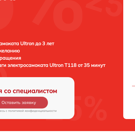
амоката Ultron до 3 лет
 желанию
бращения
аги электросамоката
Ultron T118 от 35 минут
я со специалистом
Оставить заявку
есь c
политикой конфиденциальности