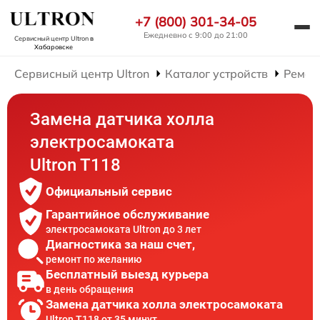
+7 (800) 301-34-05
Ежедневно с 9:00 до 21:00
Сервисный центр Ultron
в
Хабаровске
Сервисный центр Ultron
Каталог устройств
Ремон
Замена датчика холла
электросамоката
Ultron T118
Официальный сервис
Гарантийное обслуживание
электросамоката Ultron до 3 лет
Диагностика за наш счет,
ремонт по желанию
Бесплатный выезд курьера
в день обращения
Замена датчика холла электросамоката
Ultron T118 от 35 минут