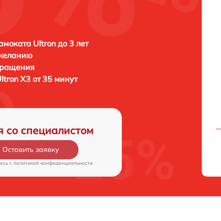
амоката Ultron до 3 лет
 желанию
бращения
ltron X3 от 35 минут
я со специалистом
Оставить заявку
есь c
политикой конфиденциальности