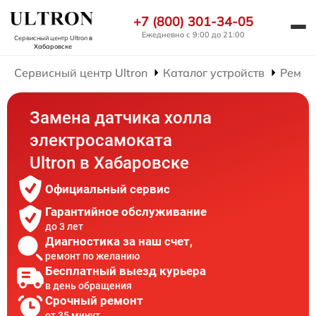
+7 (800) 301-34-05
Ежедневно с 9:00 до 21:00
Сервисный центр Ultron
в
Хабаровске
Сервисный центр Ultron
Каталог устройств
Ремон
Замена датчика холла
электросамоката
Ultron в Хабаровске
Официальный сервис
Гарантийное обслуживание
до 3 лет
Диагностика за наш счет,
ремонт по желанию
Бесплатный выезд курьера
в день обращения
Срочный ремонт
от 35 минут